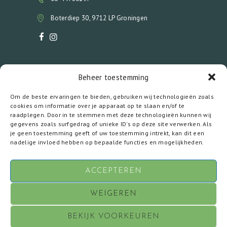
Boterdiep 30, 9712 LP Groningen
OPENINGSTIJDEN
Beheer toestemming
Maandag
09:00-17:00 *
Om de beste ervaringen te bieden, gebruiken wij technologieën zoals
Dinsdag
12:00-17:00 *
cookies om informatie over je apparaat op te slaan en/of te
Woensdag
12:00-17:00 *
raadplegen. Door in te stemmen met deze technologieën kunnen wij
Donderdag
12:00-17:00 *
gegevens zoals surfgedrag of unieke ID's op deze site verwerken. Als
Vrijdag
12:00-17:00 **
je geen toestemming geeft of uw toestemming intrekt, kan dit een
Zaterdag
12:00-17:00 **
nadelige invloed hebben op bepaalde functies en mogelijkheden.
* alleen op aanvraag.
** afspraak maken telefonisch mogelijk.
ACCEPTEREN
WEIGEREN
Copyright © 2018 - 2021 Piuralift. Alle rechten
voorbehouden. |
Cookies
|
BEKIJK VOORKEUREN
Privacyverklaring
|
Klachten regeling
| Powered by