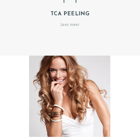
B
TCA PEELING
E
H
Lees meer
A
N
D
E
L
I
N
G
E
N
P
R