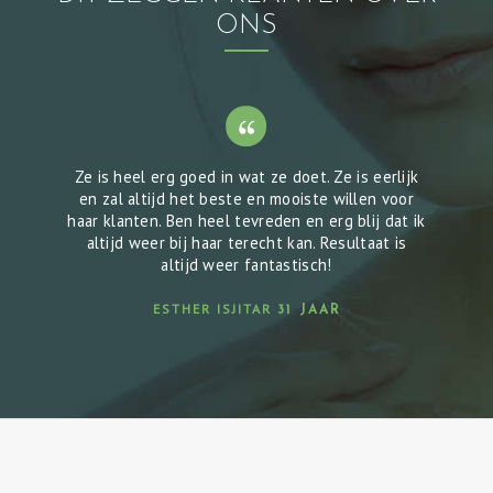
O
ONS
V
E
R
O
N
Ze is heel erg goed in wat ze doet. Ze is eerlijk
en zal altijd het beste en mooiste willen voor
S
haar klanten. Ben heel tevreden en erg blij dat ik
altijd weer bij haar terecht kan. Resultaat is
C
altijd weer fantastisch!
O
ESTHER ISJITAR
31 JAAR
N
T
A
C
T
A