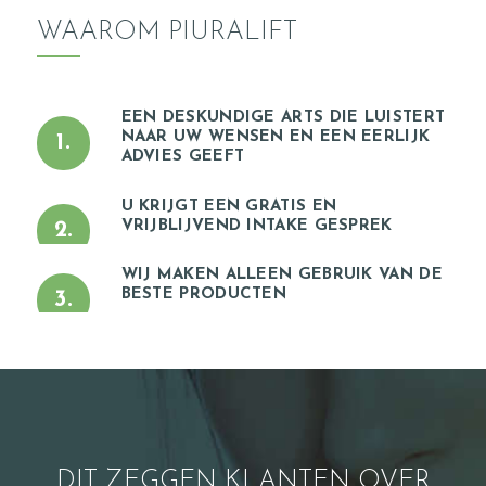
I
WAAROM PIURALIFT
J
Z
EEN DESKUNDIGE ARTS DIE LUISTERT
E
NAAR UW WENSEN EN EEN EERLIJK
1.
N
ADVIES GEEFT
P
U KRIJGT EEN GRATIS EN
VRIJBLIJVEND INTAKE GESPREK
2.
R
O
WIJ MAKEN ALLEEN GEBRUIK VAN DE
D
BESTE PRODUCTEN
3.
U
C
T
E
N
DIT ZEGGEN KLANTEN OVER