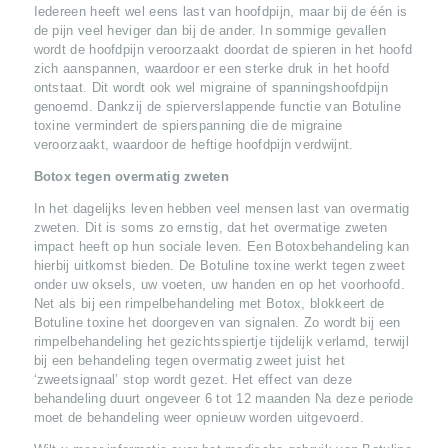
H
Iedereen heeft wel eens last van hoofdpijn, maar bij de één is
O
de pijn veel heviger dan bij de ander. In sommige gevallen
wordt de hoofdpijn veroorzaakt doordat de spieren in het hoofd
M
zich aanspannen, waardoor er een sterke druk in het hoofd
ontstaat. Dit wordt ook wel migraine of spanningshoofdpijn
E
genoemd. Dankzij de spierverslappende functie van Botuline
B
toxine vermindert de spierspanning die de migraine
veroorzaakt, waardoor de heftige hoofdpijn verdwijnt.
E
Botox tegen overmatig zweten
H
In het dagelijks leven hebben veel mensen last van overmatig
A
zweten. Dit is soms zo ernstig, dat het overmatige zweten
N
impact heeft op hun sociale leven. Een Botoxbehandeling kan
hierbij uitkomst bieden. De Botuline toxine werkt tegen zweet
D
onder uw oksels, uw voeten, uw handen en op het voorhoofd.
Net als bij een rimpelbehandeling met Botox, blokkeert de
E
Botuline toxine het doorgeven van signalen. Zo wordt bij een
L
rimpelbehandeling het gezichtsspiertje tijdelijk verlamd, terwijl
bij een behandeling tegen overmatig zweet juist het
I
‘zweetsignaal’ stop wordt gezet. Het effect van deze
N
behandeling duurt ongeveer 6 tot 12 maanden Na deze periode
moet de behandeling weer opnieuw worden uitgevoerd.
G