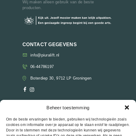
Wij maken alleen gebruik van de beste
E
producten.
N
CONTACT GEGEVENS
info@piuralift.nl
06-44786197
Boterdiep 30, 9712 LP Groningen
Beheer toestemming
OPENINGSTIJDEN
Om de beste ervaringen te bieden, gebruiken wij technologieën zoals
Maandag
09:00-17:00 *
cookies om informatie over je apparaat op te slaan en/of te raadplegen.
Dinsdag
12:00-17:00 *
Door in te stemmen met deze technologieën kunnen wij gegevens
Woensdag
12:00-17:00 *
zoals surfgedrag of unieke ID's op deze site verwerken. Als je geen