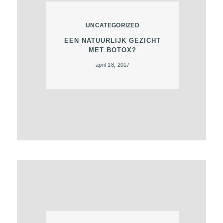
T
E
UNCATEGORIZED
N
EEN NATUURLIJK GEZICHT
MET BOTOX?
O
april 18, 2017
V
E
R
O
N
S
C
O
N
T