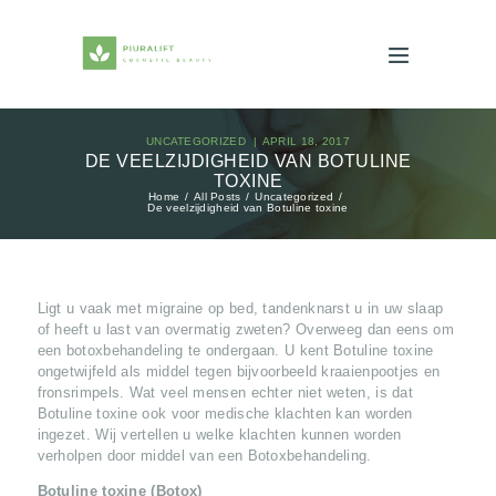
UNCATEGORIZED
APRIL 18, 2017
DE VEELZIJDIGHEID VAN BOTULINE
TOXINE
Home
All Posts
Uncategorized
De veelzijdigheid van Botuline toxine
Ligt u vaak met migraine op bed, tandenknarst u in uw slaap
of heeft u last van overmatig zweten? Overweeg dan eens om
een botoxbehandeling te ondergaan. U kent Botuline toxine
ongetwijfeld als middel tegen bijvoorbeeld kraaienpootjes en
fronsrimpels. Wat veel mensen echter niet weten, is dat
Botuline toxine ook voor medische klachten kan worden
ingezet. Wij vertellen u welke klachten kunnen worden
verholpen door middel van een Botoxbehandeling.
Botuline toxine (Botox)