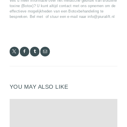
Wilt u meer informatie over het medische gebruik van Botuline
E
toxine (Botox)? U kunt altijd contact met ons opnemen om de
N
effectieve mogelijkheden van een Botoxbehandeling te
bespreken. Bel met of stuur een e-mail naar info@piuralift.nl
P
R
I
J
Z
E
N
P
YOU MAY ALSO LIKE
R
O
D
U
C