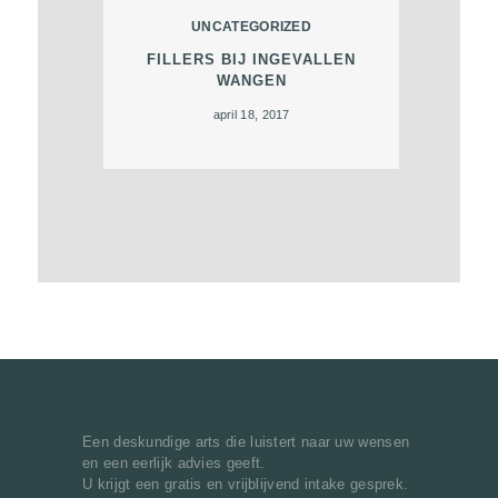
A
UNCATEGORIZED
C
FILLERS BIJ INGEVALLEN
T
WANGEN
A
april 18, 2017
F
S
P
R
A
A
K
B
O
Een deskundige arts die luistert naar uw wensen
E
en een eerlijk advies geeft.
K
U krijgt een gratis en vrijblijvend intake gesprek.